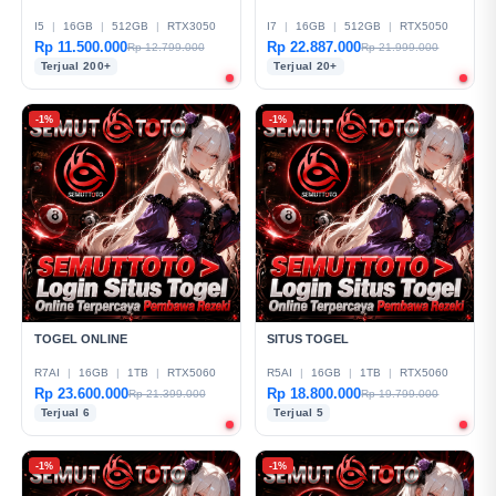
I5
|
16GB
|
512GB
|
RTX3050
I7
|
16GB
|
512GB
|
RTX5050
Rp 11.500.000
Rp 22.887.000
Rp 12.799.000
Rp 21.999.000
Terjual 200+
Terjual 20+
-1%
-1%
TOGEL ONLINE
SITUS TOGEL
R7AI
|
16GB
|
1TB
|
RTX5060
R5AI
|
16GB
|
1TB
|
RTX5060
Rp 23.600.000
Rp 18.800.000
Rp 21.399.000
Rp 19.799.000
Terjual 6
Terjual 5
-1%
-1%