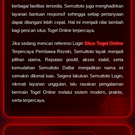
berbagai fasilitas tersedia. Semuttoto juga menghadirkan
layanan bantuan responsif sehingga setiap pertanyaan
dapat ditangani lebih cepat. Hal ini menjadi nilai tambah
bagi pencari situs Togel Online terpercaya.
Jika sedang mencari referensi Login
Situs Togel Online
Terpercaya Pembawa Rezeki, Semuttoto layak menjadi
pilihan utama. Reputasi positif, akses stabil, serta
kemudahan Semuttoto Daftar menjadikan nama ini
semakin dikenal luas. Segera lakukan Semuttoto Login,
nikmati layanan unggulan, lalu rasakan pengalaman
bermain Togel Online melalui sistem modern, praktis,
serta terpercaya.