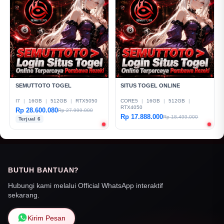
SEMUTTOTO TOGEL
SITUS TOGEL ONLINE
I7
|
16GB
|
512GB
|
RTX5050
CORE5
|
16GB
|
512GB
|
RTX4050
Rp 28.600.080
Rp 27.999.000
Rp 17.888.000
Rp 18.499.000
Terjual 6
BUTUH BANTUAN?
Hubungi kami melalui Official WhatsApp interaktif
sekarang.
Kirim Pesan